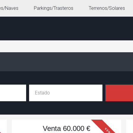
es/Naves
Parkings/Trasteros
Terrenos/Solares
Venta 60.000 €
VENTA