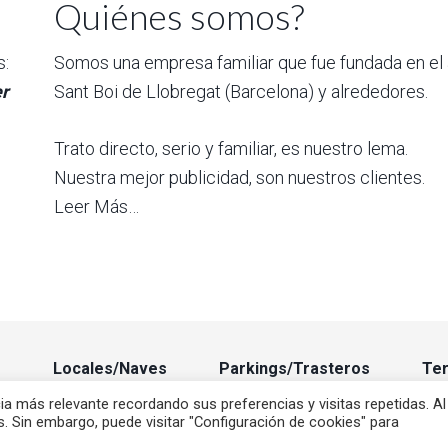
Quiénes somos?
s:
Somos una empresa familiar que fue fundada en el a
er
Sant Boi de Llobregat (Barcelona) y alrededores.
Trato directo, serio y familiar, es nuestro lema.
Nuestra mejor publicidad, son nuestros clientes.
Leer Más…
s
Locales/Naves
Parkings/Trasteros
Ter
ia más relevante recordando sus preferencias y visitas repetidas. Al
Copyright © 2026 INMOBILIARIA MONGAL
s. Sin embargo, puede visitar "Configuración de cookies" para