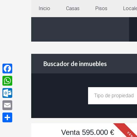
Inicio
Casas
Pisos
Local
Buscador de inmuebles
Facebook
WhatsApp
Outlook.com
Email
Compartir
Venta 595.000 €
VENTA